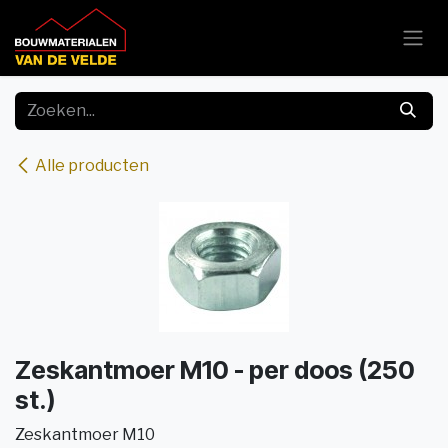
Overslaan naar inhoud
Alle producten
Zeskantmoer M10 - per doos (250
st.)
Zeskantmoer M10