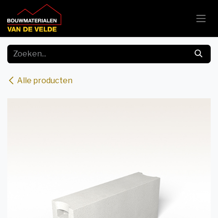
Overslaan naar inhoud
Alle producten