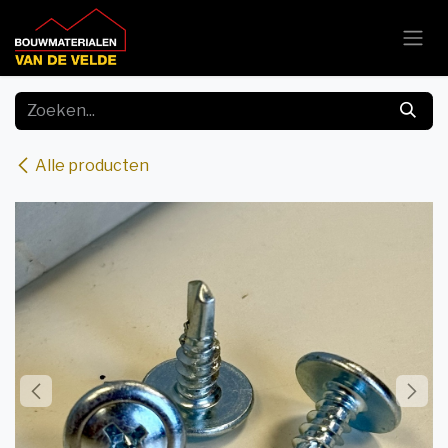
Overslaan naar inhoud
Alle producten