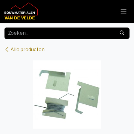
Overslaan naar inhoud
Alle producten