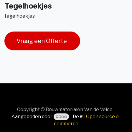
Tegelhoekjes
tegelhoekjes
Vraag een Offerte
Copyright © Bouwmaterialen Van de Velde
Aangeboden door
- De #1
Open source e-
commerce