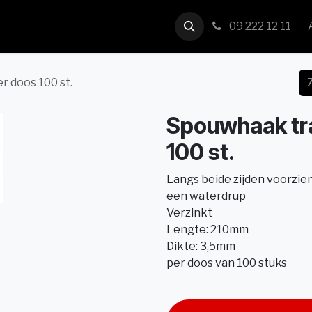
us
Contact
09 222 12 11
r doos 100 st.
Spouwhaak tra
100 st.
Langs beide zijden voorzie
een waterdrup
Verzinkt
Lengte: 210mm
Dikte: 3,5mm
per doos van 100 stuks