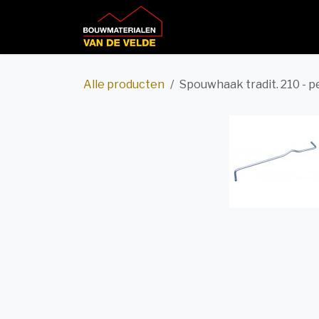
Overslaan naar inhoud
Home
Productcatalog
Alle producten
Spouwhaak tradit. 210 - pe