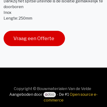
Dankzij het spitse uiteinde is de isolatie gemakkelijk te
doorboren
Inox
Lengte: 250mm
Vraag een Offerte
Copyright © Bouwmaterialen Van de Velde
Aangeboden door
- De #1
Open source e-
commerce