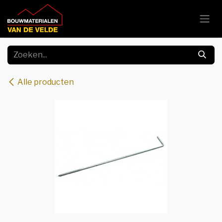
Overslaan naar inhoud
Alle producten