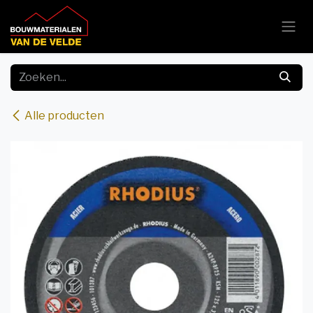
Overslaan naar inhoud
Alle producten