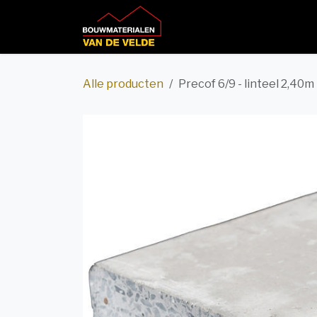
Overslaan naar inhoud
Home
Productcatalog
Alle producten
Precof 6/9 - linteel 2,40m