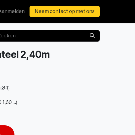
Aanmelden
Neem contact op met ons
inteel 2,40m
 Ø4)
 1,60 …)