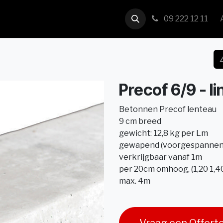
us
Contact
09 222 12 11
Precof 6/9 - l
Betonnen Precof lenteau
9 cm breed
gewicht: 12,8 kg per Lm
gewapend (voorgespannen
verkrijgbaar vanaf 1m
per 20cm omhoog, (1,20 1,40
max. 4m