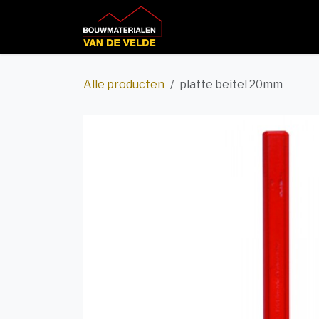
Overslaan naar inhoud
Home
Productcatalog
Alle producten
platte beitel 20mm