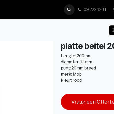
us
Contact
09 222 12 11
platte beitel
Lengte: 200mm
diameter: 14mm
punt: 20mm breed
merk: Mob
kleur: rood
Vraag een Offert