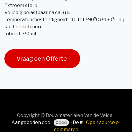
Extreem sterk
Volledig belastbaar na ca 3 uur
Temperatuurbestendigheid: -40 tot +90°C (+130°C bij
korte inzetduur)
Inhoud: 750ml
Vraag een Offerte
Copyright © Bouwmaterialen Van de Velde
Aangeboden door
- De #1
Open source e-
commerce