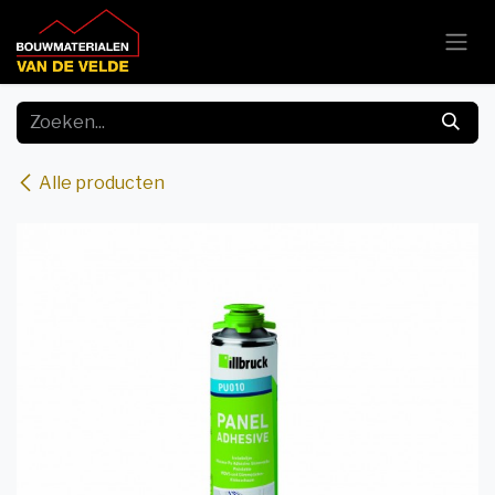
Overslaan naar inhoud
Alle producten