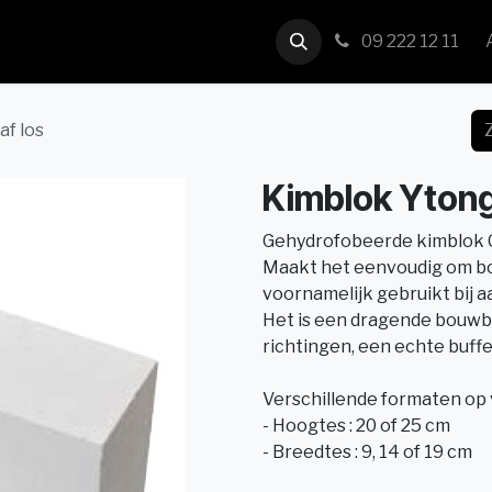
us
Contact
09 222 12 11
af los
Kimblok Ytong 
Gehydrofobeerde kimblok 
Maakt het eenvoudig om b
voornamelijk gebruikt bij a
Het is een dragende bouwblok
richtingen, een echte buff
Verschillende formaten op 
- Hoogtes : 20 of 25 cm
- Breedtes : 9, 14 of 19 cm