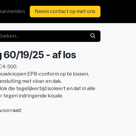
Aanmelden
Neem contact op met ons
60/19/25 - af los
C4-500.
ouwknopen EPB-conform op te lossen,
ansluiting met vloer en dak.
 die tegelijkertijd isoleert en dat in alle
er tegen indringende koude.
voorraad: