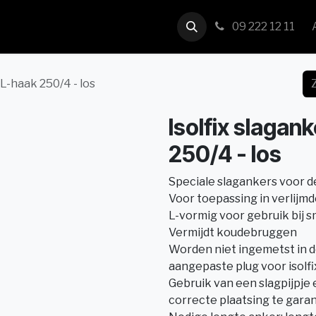
us
Contact
09 222 12 11
 L-haak 250/4 - los
Isolfix slagan
250/4 - los
Speciale slagankers voor de
Voor toepassing in verlijm
L-vormig voor gebruik bij 
Vermijdt koudebruggen
Worden niet ingemetst in d
aangepaste plug voor isolfi
Gebruik van een slagpijpje
correcte plaatsing te gara