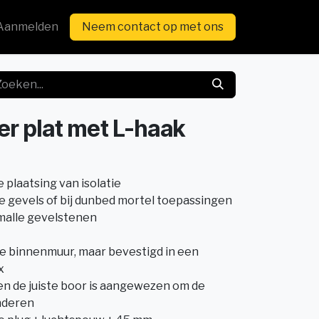
Aanmelden
Neem contact op met ons
ker plat met L-haak
 plaatsing van isolatie
de gevels of bij dunbed mortel toepassingen
smalle gevelstenen
e binnenmuur, maar bevestigd in een
x
 en de juiste boor is aangewezen om de
nderen