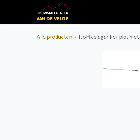
Overslaan naar inhoud
Home
Productcatalog
Alle producten
Isolfix slaganker plat met