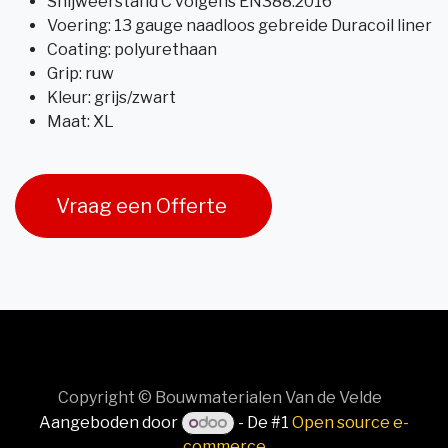
Snijweerstand C volgens EN388:2016
Voering: 13 gauge naadloos gebreide Duracoil liner
Coating: polyurethaan
Grip: ruw
Kleur: grijs/zwart
Maat: XL
Vraag een Offerte
Copyright © Bouwmaterialen Van de Velde
Aangeboden door
- De #1
Open source e-
commerce