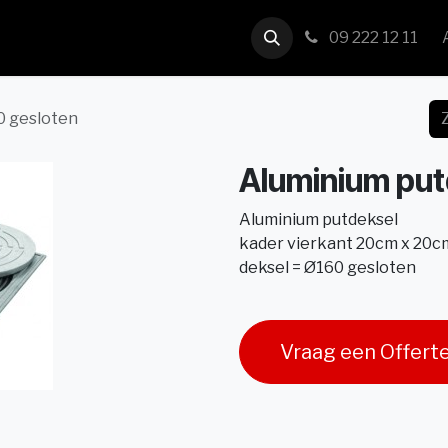
us
Contact
09 222 12 11
0 gesloten
Aluminium put
Aluminium putdeksel
kader vierkant 20cm x 20c
deksel = Ø160 gesloten
Vraag een Offert