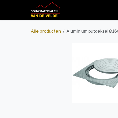
Overslaan naar inhoud
Home
Productcatalog
Alle producten
Aluminium putdeksel Ø16