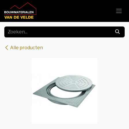
Overslaan naar inhoud
Alle producten