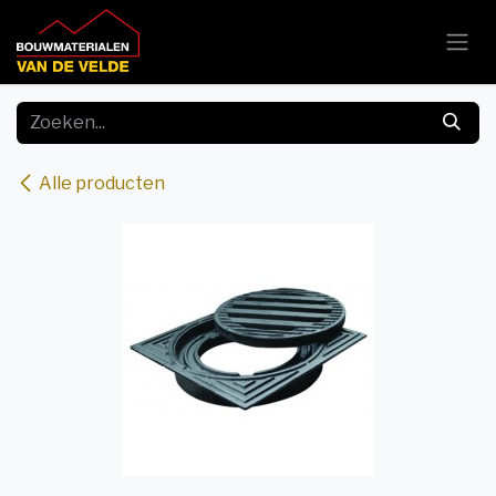
Overslaan naar inhoud
Alle producten