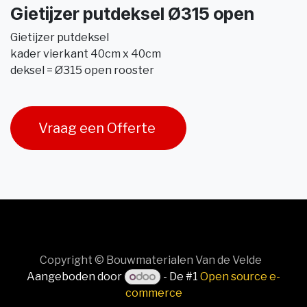
Gietijzer putdeksel Ø315 open
Gietijzer putdeksel
kader vierkant 40cm x 40cm
deksel = Ø315 open rooster
Vraag een Offerte
Copyright © Bouwmaterialen Van de Velde
Aangeboden door
- De #1
Open source e-
commerce