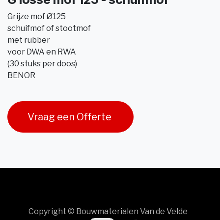
Grijze mof Ø125
schuifmof of stootmof
met rubber
voor DWA en RWA
(30 stuks per doos)
BENOR
Vraag een Offerte
Copyright © Bouwmaterialen Van de Velde