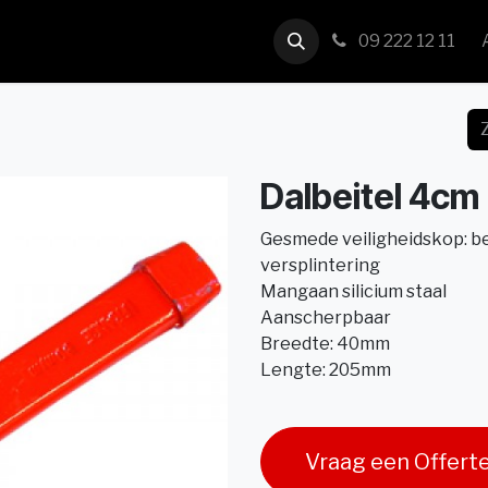
us
Contact
09 222 12 11
Dalbeitel 4cm
Gesmede veiligheidskop: 
versplintering
Mangaan silicium staal
Aanscherpbaar
Breedte: 40mm
Lengte: 205mm
Vraag een Offert