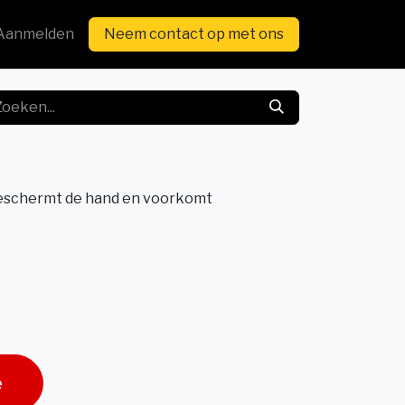
Aanmelden
Neem contact op met ons
beschermt de hand en voorkomt
e