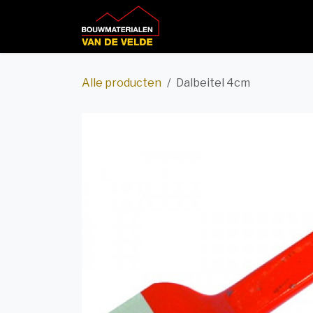
Overslaan naar inhoud
Home
Productcatalog
Alle producten
Dalbeitel 4cm