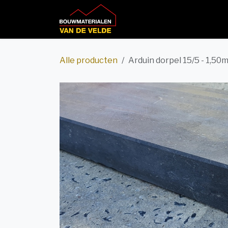
Overslaan naar inhoud
Home
Productcatalog
Alle producten
Arduin dorpel 15/5 - 1,50