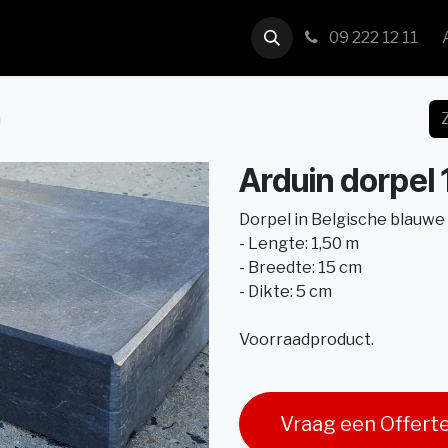
us
Contact
09 222 12 11
m
Arduin dorpel 
Dorpel in Belgische blauw
- Lengte: 1,50 m
- Breedte: 15 cm
- Dikte: 5 cm
Voorraadproduct.
Vraag een Offert