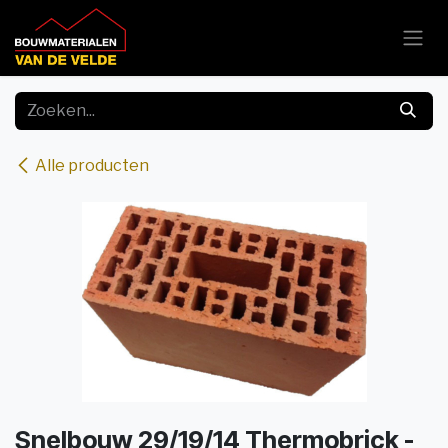
Overslaan naar inhoud
Alle producten
Snelbouw 29/19/14 Thermobrick -