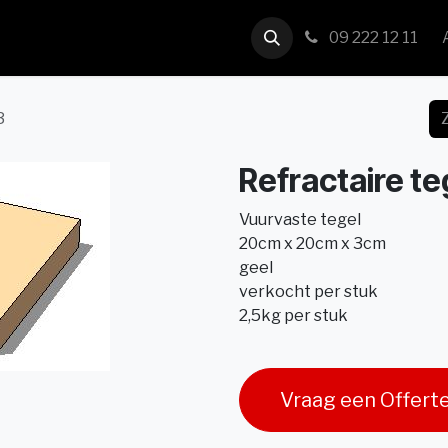
us
Contact
09 222 12 11
3
Refractaire t
Vuurvaste tegel
20cm x 20cm x 3cm
geel
verkocht per stuk
2,5kg per stuk
Vraag een Offert