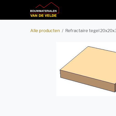
Overslaan naar inhoud
Home
Productcatalog
Alle producten
Refractaire tegel 20x20x