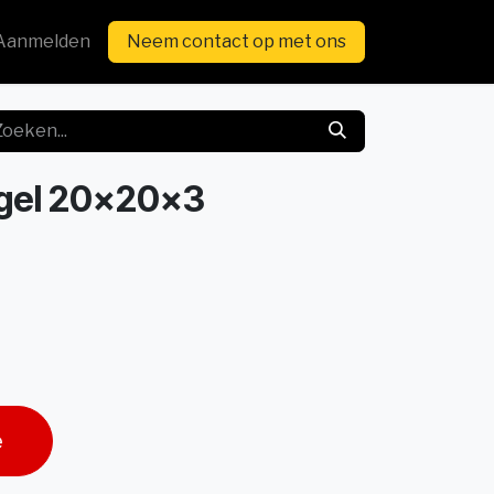
Aanmelden
Neem contact op met ons
egel 20x20x3
e