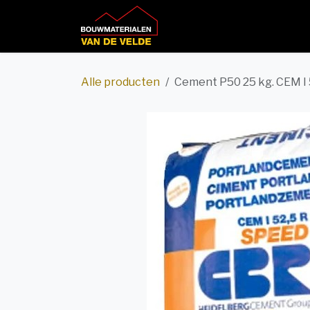
Overslaan naar inhoud
Home
Productcatalog
Alle producten
Cement P50 25 kg. CEM I 