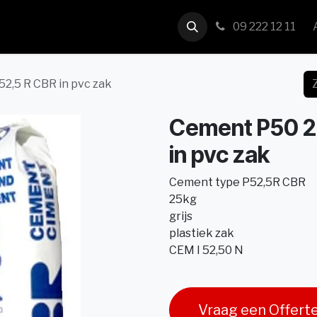
us
Contact
09 222 12 11
52,5 R CBR in pvc zak
Cement P50 25
in pvc zak
Cement type P52,5R CBR
25kg
grijs
plastiek zak
CEM I 52,50 N
Vraag een Offert