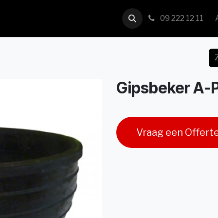
us
Contact
09 222 12 11
Gipsbeker A-P
Vraag een Offert