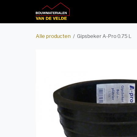
Overslaan naar inhoud
Home
Productcatalog
Alle producten
Gipsbeker A-Pro 0.75 L