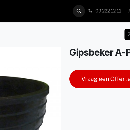
us
Contact
09 222 12 11
Gipsbeker A-P
Vraag een Offert