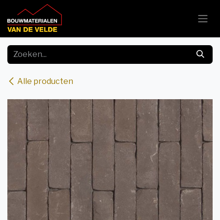
Overslaan naar inhoud
Alle producten