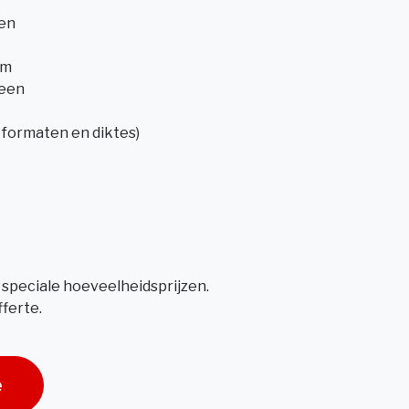
ten
am
teen
 formaten en diktes)
 speciale hoeveelheidsprijzen.
ferte.
e