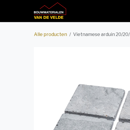
Overslaan naar inhoud
Home
Productcatalog
Alle producten
Vietnamese arduin 20/20/