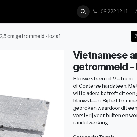
us
Contact
09 222 12 11
2,5 cm getrommeld - los af
Vietnamese a
getrommeld - 
Blauwe steen uit Vietnam, o
of Oosterse hardsteen. Met 
witte aders betreft dit een
blauwsteen. Bij het tromme
gebroken waardoor dit een 
vorstvrij voor buiten en wor
randafwerking.