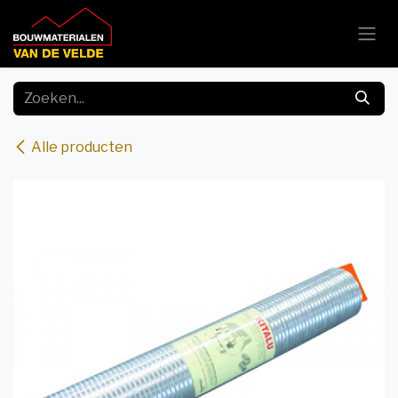
Overslaan naar inhoud
Alle producten