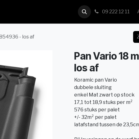
us
Contact
09 222 12 11
854936 - los af
Pan Vario 18 
los af
Koramic pan Vario
dubbele sluiting
enkel Mat zwart op stock
17,1 tot 18,9 stuks per m²
576 stuks per palet
+/- 32m² per palet
latafstand tussen de 23,5c