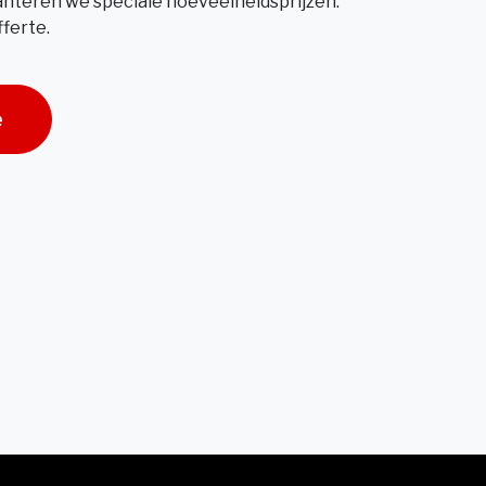
hanteren we speciale hoeveelheidsprijzen.
ferte.
e