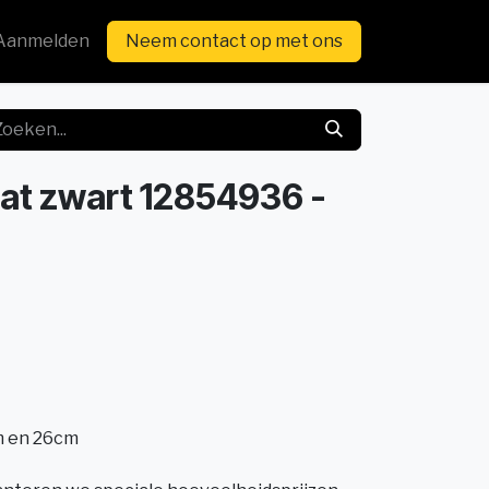
Aanmelden
Neem contact op met ons
mat zwart 12854936 -
m en 26cm