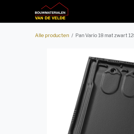
Overslaan naar inhoud
Home
Productcatalog
Alle producten
Pan Vario 18 mat zwart 12