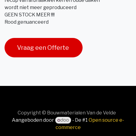
recup van afbraakwerken en oude daken
wordt niet meer geproduceerd
GEEN STOCK MEER !!!!
Rood genuanceerd
Vraag een Offerte
Copyright © Bouwmaterialen Van de Velde
Aangeboden door
- De #1
Open source e-
commerce