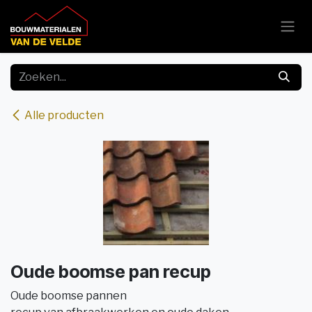
Overslaan naar inhoud
Alle producten
Oude boomse pan recup
Oude boomse pannen