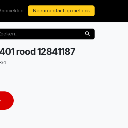
Aanmelden
Neem contact op met ons
401 rood 12841187
3/4
e