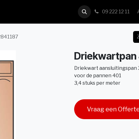
us
Contact
09 222 12 11
2841187
Driekwartpan 
Driekwart aansluitingspan 
voor de pannen 401
3,4 stuks per meter
Vraag een Offert