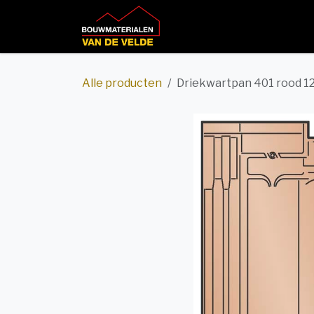
Overslaan naar inhoud
Home
Productcatalog
Alle producten
Driekwartpan 401 rood 1