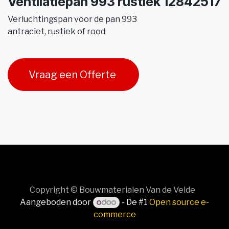
Ventilatiepan 993 rustiek 12842517
Verluchtingspan voor de pan 993
antraciet, rustiek of rood
Vraag een Offerte
Copyright © Bouwmaterialen Van de Velde
Aangeboden door
- De #1
Open source e-
commerce