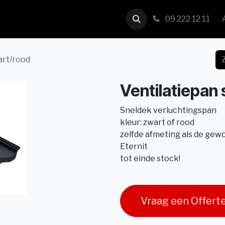
us
Contact
09 222 12 11
art/rood
Ventilatiepan
Sneldek verluchtingspan
kleur: zwart of rood
zelfde afmeting als de ge
Eternit
tot einde stock!
Vraag een Offert