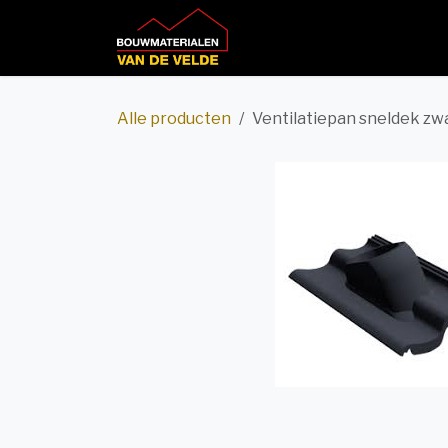
Overslaan naar inhoud
Home
Productcatalog
Alle producten
Ventilatiepan sneldek zw