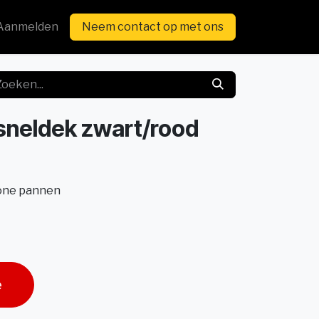
Aanmelden
Neem contact op met ons
 sneldek zwart/rood
wone pannen
e