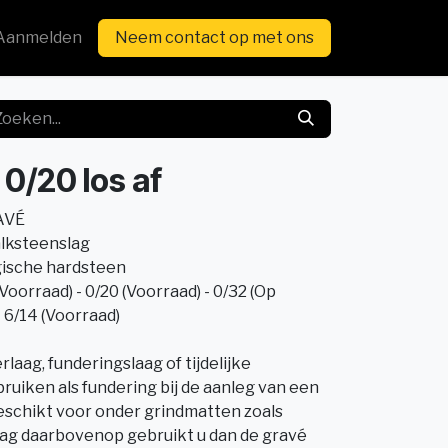
Aanmelden
Neem contact op met ons
0/20 los af
AVÉ
lksteenslag
gische hardsteen
rraad) - 0/20 (Voorraad) - 0/32 (Op
- 6/14 (Voorraad)
rlaag, funderingslaag of tijdelijke
ruiken als fundering bij de aanleg van een
geschikt voor onder grindmatten zoals
laag daarbovenop gebruikt u dan de gravé