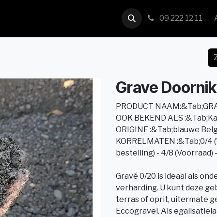
us
Contact
09 222 12 11
Grave Doornik 
PRODUCT NAAM:&Tab;GR
OOK BEKEND ALS :&Tab;Ka
ORIGINE :&Tab;blauwe Bel
KORRELMATEN :&Tab;0/4 (Voo
bestelling) - 4/8 (Voorraad) 
Gravé 0/20 is ideaal als onde
verharding. U kunt deze geb
terras of oprit, uitermate 
Eccogravel. Als egalisatie