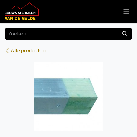
Overslaan naar inhoud
Alle producten