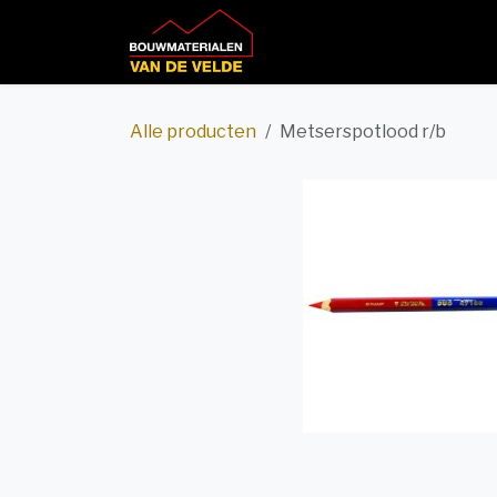
Overslaan naar inhoud
Home
Productcatalog
Alle producten
Metserspotlood r/b