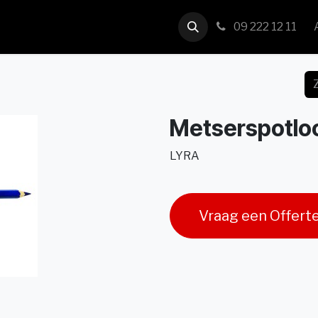
us
Contact
09 222 12 11
Metserspotloo
LYRA
Vraag een Offert