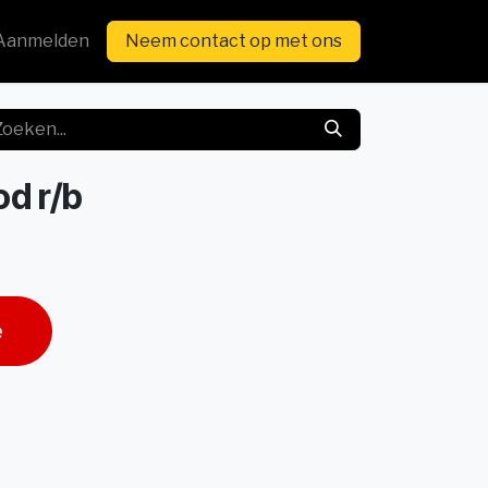
Aanmelden
Neem contact op met ons
d r/b
e