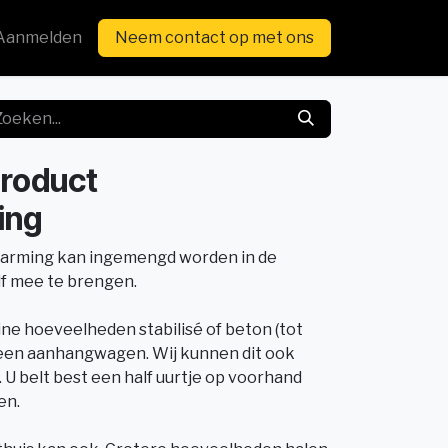
Aanmelden
Neem contact op met ons
roduct
ing
warming kan ingemengd worden in de
lf mee te brengen.
ine hoeveelheden stabilisé of beton (tot
 een aanhangwagen. Wij kunnen dit ook
. U belt best een half uurtje op voorhand
en.