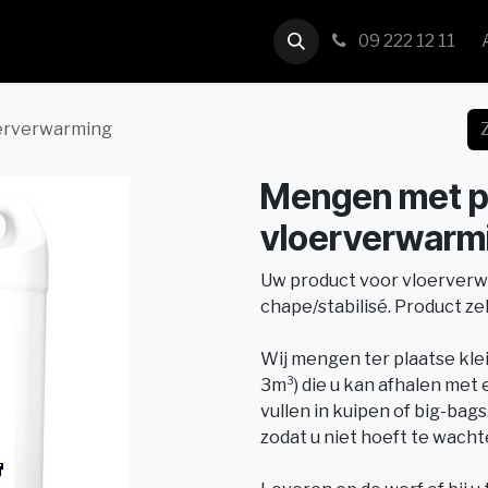
us
Contact
09 222 12 11
erverwarming
Mengen met p
vloerverwarm
Uw product voor vloerver
chape/stabilisé. Product ze
Wij mengen ter plaatse kle
3m³) die u kan afhalen met
vullen in kuipen of big-bags
zodat u niet hoeft te wacht