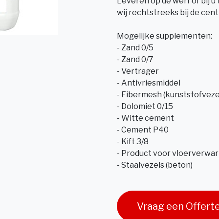
Leveren op de werf of bij 
wij rechtstreeks bij de cent
Mogelijke supplementen:
- Zand 0/5
- Zand 0/7
- Vertrager
- Antivriesmiddel
- Fibermesh (kunststofveze
- Dolomiet 0/15
- Witte cement
- Cement P40
- Kift 3/8
- Product voor vloerverwa
- Staalvezels (beton)
Vraag een Offert