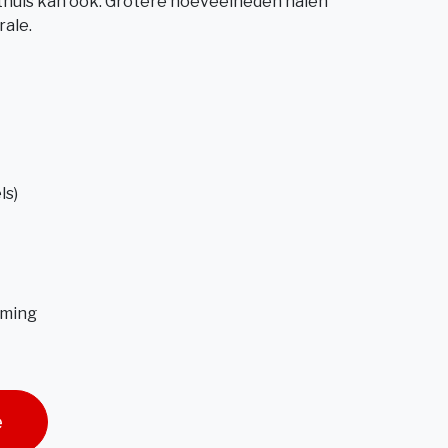
u thuis kan ook. Grotere hoeveelheden halen
rale.
ls)
rming
e