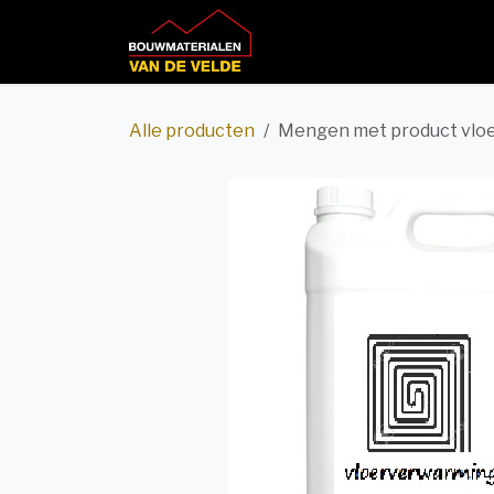
Overslaan naar inhoud
Home
Productcatalog
Alle producten
Mengen met product vlo