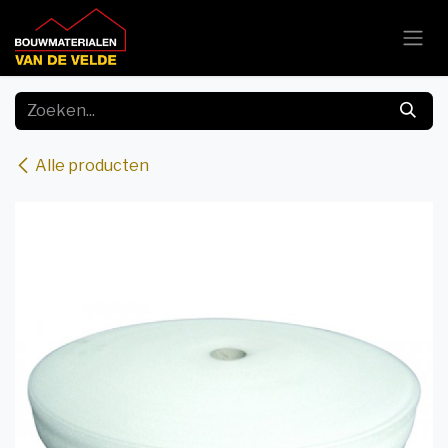
Overslaan naar inhoud
Alle producten