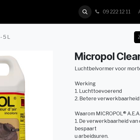
us
Contact
09 222 12 11
- 5 L
Micropol Clear
Luchtbelvormer voor mort
Werking
1. Luchttoevoerend
2. Betere verwerkbaarheid
Waarom MICROPOL® A.E.A. 
1. De verwerkbaarheid van 
bespaart
u arbeidsuren.