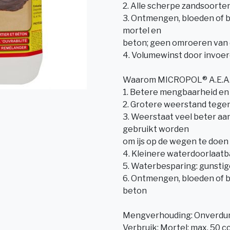
2. Alle scherpe zandsoort
3. Ontmengen, bloeden of b
mortel en
beton; geen omroeren van 
4. Volumewinst door invoer
Waarom MICROPOL® A.E.A. 
1. Betere mengbaarheid en 
2. Grotere weerstand tegen
3. Weerstaat veel beter aan
gebruikt worden
om ijs op de wegen te doen
4. Kleinere waterdoorlaat
5. Waterbesparing: gunsti
6. Ontmengen, bloeden of b
beton
Mengverhouding: Onverdu
Verbruik: Mortel: max. 50 c