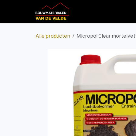
Overslaan naar inhoud
Home
Productcatalog
Alle producten
Micropol Clear mortelvet 