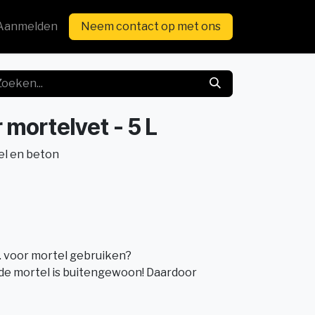
Aanmelden
Neem contact op met ons
 mortelvet - 5 L
el en beton
voor mortel gebruiken?
de mortel is buitengewoon! Daardoor