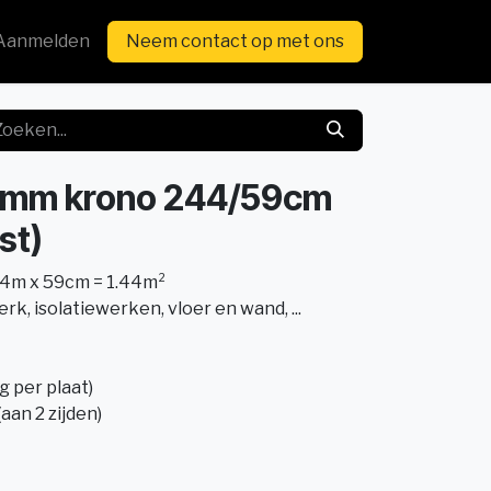
Aanmelden
Neem contact op met ons
18mm krono 244/59cm
st)
44m x 59cm = 1.44m²
k, isolatiewerken, vloer en wand, ...
 per plaat)
(aan 2 zijden)