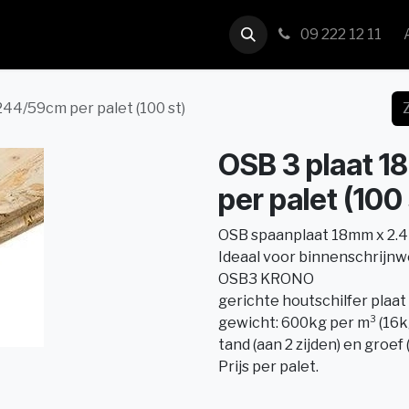
us
Contact
09 222 12 11
44/59cm per palet (100 st)
OSB 3 plaat 
per palet (100 
OSB spaanplaat 18mm x 2.
Ideaal voor binnenschrijnwer
OSB3 KRONO
gerichte houtschilfer plaat
gewicht: 600kg per m³ (16kg
tand (aan 2 zijden) en groef 
Prijs per palet.