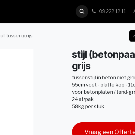
us
Contact
09 222 12 11
uf tussen grijs
stijl (betonpa
grijs
tussenstijl in beton met gl
55cm voet - platte kop - 1
voor betonplaten / tand-gr
24 st/pak
58kg per stuk
Vraag een Offert