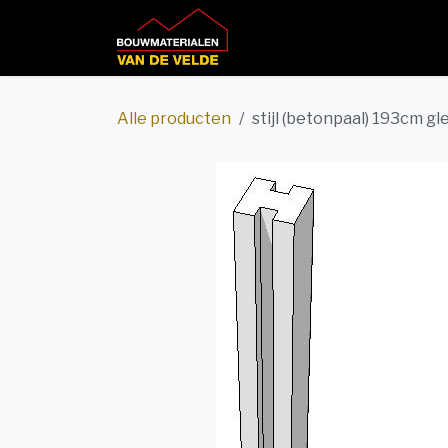
Overslaan naar inhoud
Home
Productcatalog
Alle producten
stijl (betonpaal) 193cm gle