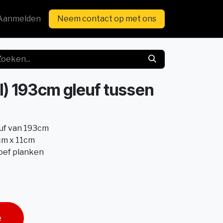
Aanmelden
Neem contact op met ons
al) 193cm gleuf tussen
euf van 193cm
1cm x 11cm
oef planken
e