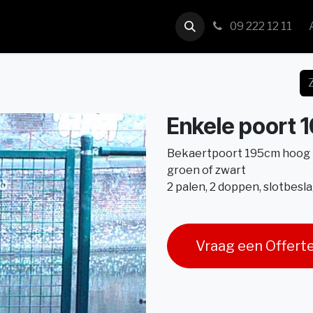
us
Contact
09 222 12 11
Enkele poort 
Bekaertpoort 195cm hoog -
groen of zwart
2 palen, 2 doppen, slotbes
Vraag een Offert