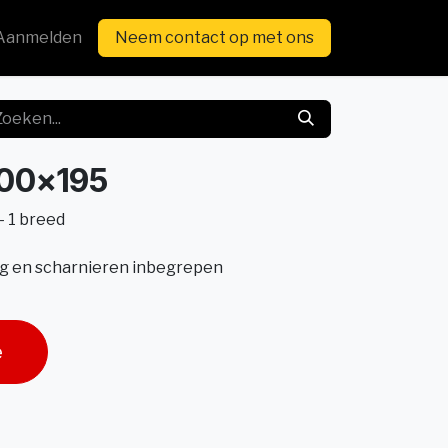
Aanmelden
Neem contact op met ons
100x195
 1 breed
lag en scharnieren inbegrepen
e