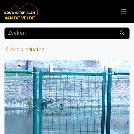
Overslaan naar inhoud
Alle producten