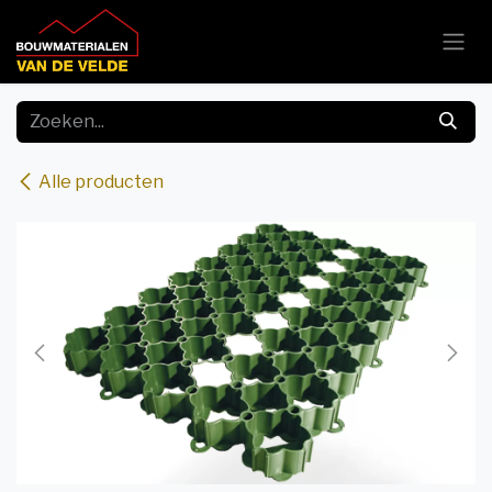
Overslaan naar inhoud
Alle producten