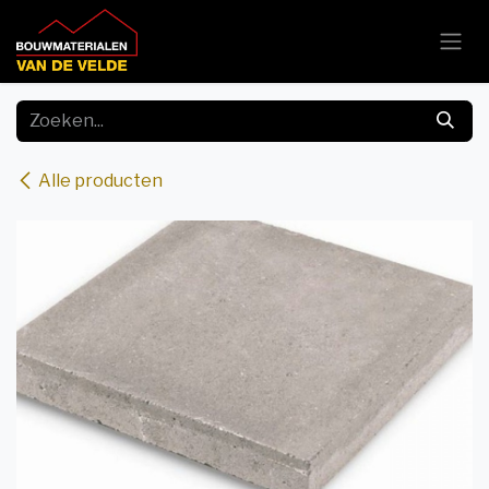
Overslaan naar inhoud
Alle producten