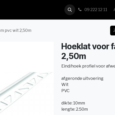
us
Contact
09 222 12 11
m pvc wit 2,50m
Hoeklat voor 
2,50m
Eind/hoek profiel voor afw
afgeronde uitvoering
Wit
PVC
dikte: 10mm
lengte: 2.50m