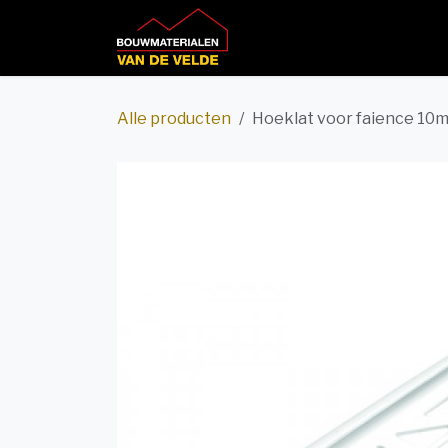
Overslaan naar inhoud
Home
Productcatalog
Alle producten
Hoeklat voor faience 10m