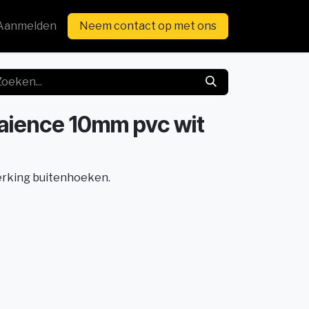
Aanmelden
Neem contact op met ons
faience 10mm pvc wit
erking buitenhoeken.