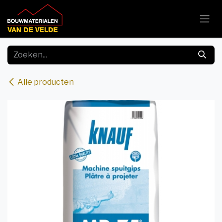
Overslaan naar inhoud
Alle producten