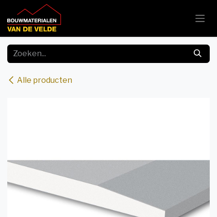
Overslaan naar inhoud
Alle producten