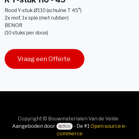
Rood Y-stuk Ø110 (schuine T 45°)
2x mof, 1x spie (met rubber)
BENOR
(10 stuks per doos)
Vraag een Offerte
Copyright © Bouwmaterialen Van de Velde
Aangeboden door
- De #1
Open source e-
commerce