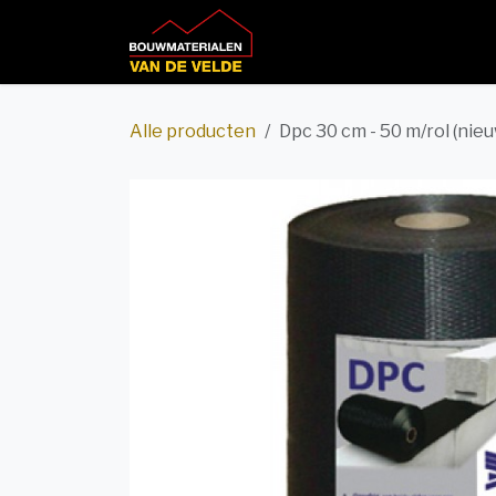
Overslaan naar inhoud
Home
Productcatalog
Alle producten
Dpc 30 cm - 50 m/rol (nieu