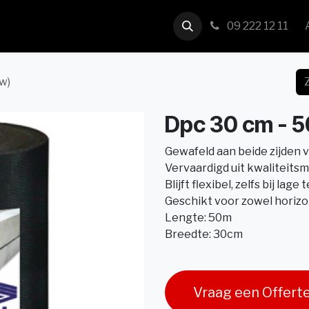
us
Contact
09 222 12 11
w)
Dpc 30 cm - 5
Gewafeld aan beide zijden 
Vervaardigd uit kwaliteitsm
Blijft flexibel, zelfs bij la
Geschikt voor zowel horizo
Lengte: 50m
Breedte: 30cm
Vraag een Offert